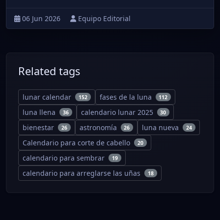
06 Jun 2026
Equipo Editorial
Related tags
lunar calendar
fases de la luna
152
112
luna llena
calendario lunar 2025
36
30
bienestar
astronomía
luna nueva
26
26
24
Calendario para corte de cabello
20
calendario para sembrar
19
calendario para arreglarse las uñas
18