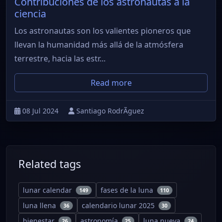
Contribuciones de los astronautas a la
ciencia
Los astronautas son los valientes pioneros que
llevan la humanidad más allá de la atmósfera
terrestre, hacia las estr...
Read more
08 Jul 2024
Santiago RodrÃ­guez
Related tags
lunar calendar
fases de la luna
149
110
luna llena
calendario lunar 2025
36
30
bienestar
astronomía
luna nueva
26
25
24