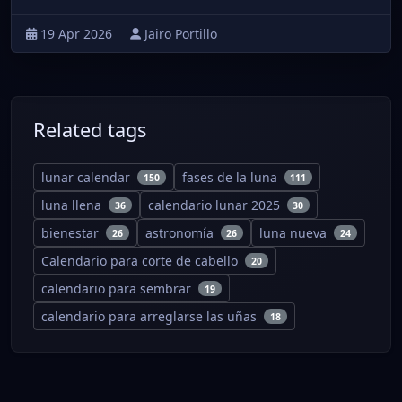
19 Apr 2026
Jairo Portillo
Related tags
lunar calendar
fases de la luna
150
111
luna llena
calendario lunar 2025
36
30
bienestar
astronomía
luna nueva
26
26
24
Calendario para corte de cabello
20
calendario para sembrar
19
calendario para arreglarse las uñas
18