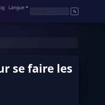
og
Langue
🔍
r se faire les