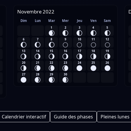
Novembre 2022
Dim
Lun
Mar
Mer
Jeu
Ven
Sam
1
2
3
4
5
🌒
🌓
🌓
🌓
🌓
6
7
8
9
10
11
12
🌔
🌔
🌔
🌕
🌕
🌕
🌕
13
14
15
16
17
18
19
🌖
🌖
🌖
🌖
🌗
🌗
🌗
20
21
22
23
24
25
26
🌗
🌘
🌘
🌘
🌑
🌑
🌑
27
28
29
30
🌑
🌒
🌒
🌒
Calendrier interactif
Guide des phases
Pleines lunes