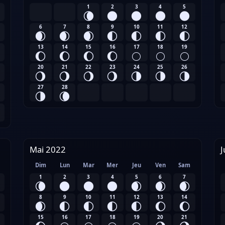
1
2
3
4
5
🌘
🌑
🌑
🌑
🌑
6
7
8
9
10
11
12
🌒
🌒
🌒
🌓
🌓
🌓
🌓
13
14
15
16
17
18
19
🌔
🌔
🌔
🌔
🌕
🌕
🌕
20
21
22
23
24
25
26
🌖
🌖
🌖
🌖
🌗
🌗
🌗
27
28
🌗
🌘
Mai 2022
J
Dim
Lun
Mar
Mer
Jeu
Ven
Sam
1
2
3
4
5
6
7
🌘
🌑
🌑
🌑
🌒
🌒
🌒
8
9
10
11
12
13
14
🌒
🌓
🌓
🌓
🌓
🌔
🌔
15
16
17
18
19
20
21