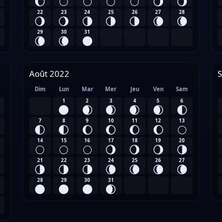
🌔
🌕
🌕
🌕
🌕
🌖
🌖
22
23
24
25
26
27
28
🌖
🌖
🌗
🌗
🌗
🌘
🌘
29
30
31
🌘
🌘
🌑
Août 2022
Dim
Lun
Mar
Mer
Jeu
Ven
Sam
1
2
3
4
5
6
🌑
🌒
🌒
🌒
🌒
🌓
7
8
9
10
11
12
13
🌓
🌓
🌔
🌔
🌔
🌔
🌕
14
15
16
17
18
19
20
🌕
🌕
🌕
🌖
🌖
🌖
🌗
21
22
23
24
25
26
27
🌗
🌗
🌗
🌘
🌘
🌘
🌘
28
29
30
31
🌑
🌑
🌑
🌒