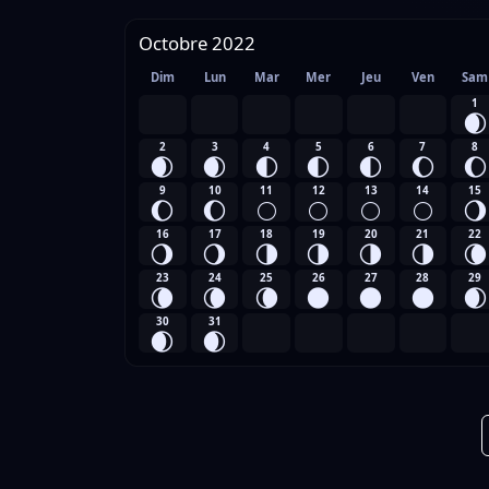
Octobre 2022
Dim
Lun
Mar
Mer
Jeu
Ven
Sam
1
🌒
2
3
4
5
6
7
8
🌒
🌒
🌓
🌓
🌓
🌔
🌔
9
10
11
12
13
14
15
🌔
🌔
🌕
🌕
🌕
🌕
🌖
16
17
18
19
20
21
22
🌖
🌖
🌗
🌗
🌗
🌗
🌘
23
24
25
26
27
28
29
🌘
🌘
🌘
🌑
🌑
🌑
🌒
30
31
🌒
🌒