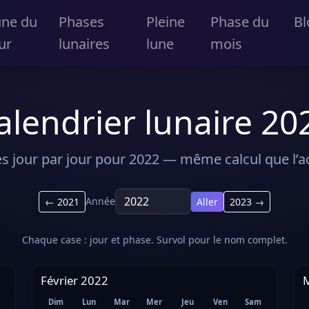
une du
Phases
Pleine
Phase du
Bl
ur
lunaires
lune
mois
alendrier lunaire 20
s jour par jour pour 2022 — même calcul que l’ac
Année
← 2021
Aller
2023 →
Chaque case : jour et phase. Survol pour le nom complet.
Février 2022
Dim
Lun
Mar
Mer
Jeu
Ven
Sam