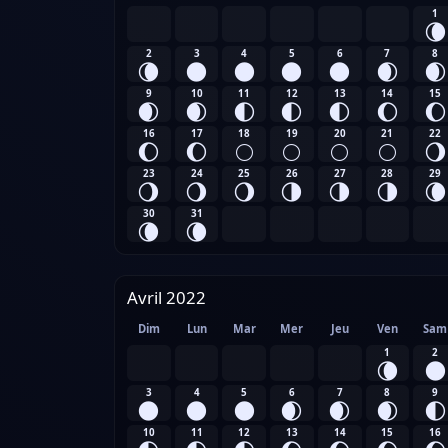
1
🌘
2
3
4
5
6
7
8
🌘
🌑
🌑
🌑
🌑
🌒
🌒
9
10
11
12
13
14
15
🌒
🌒
🌓
🌓
🌓
🌔
🌔
16
17
18
19
20
21
22
🌔
🌔
🌕
🌕
🌕
🌕
🌖
23
24
25
26
27
28
29
🌖
🌖
🌖
🌗
🌗
🌗
🌘
30
31
🌘
🌘
Avril 2022
Dim
Lun
Mar
Mer
Jeu
Ven
Sam
1
2
🌘
🌑
3
4
5
6
7
8
9
🌑
🌑
🌑
🌒
🌒
🌒
🌓
10
11
12
13
14
15
16