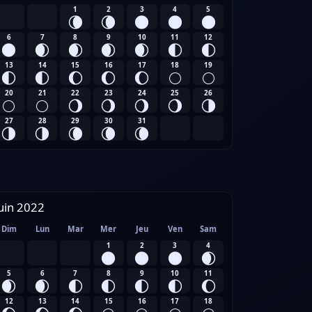
1
2
3
4
5
🌘
🌘
🌑
🌑
🌑
6
7
8
9
10
11
12
🌑
🌒
🌒
🌒
🌒
🌓
🌓
13
14
15
16
17
18
19
🌓
🌓
🌔
🌔
🌔
🌕
🌕
20
21
22
23
24
25
26
🌕
🌕
🌖
🌖
🌖
🌖
🌗
27
28
29
30
31
🌗
🌗
🌘
🌘
🌘
uin 2022
Dim
Lun
Mar
Mer
Jeu
Ven
Sam
1
2
3
4
🌑
🌑
🌑
🌒
5
6
7
8
9
10
11
🌒
🌒
🌓
🌓
🌓
🌓
🌔
12
13
14
15
16
17
18