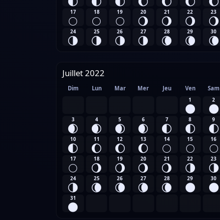
🌓
🌓
🌓
🌔
🌔
🌔
🌔
17
18
19
20
21
22
23
🌕
🌕
🌕
🌖
🌖
🌖
🌖
24
25
26
27
28
29
30
🌗
🌗
🌗
🌗
🌘
🌘
🌘
Juillet 2022
Dim
Lun
Mar
Mer
Jeu
Ven
Sam
1
2
🌑
🌑
3
4
5
6
7
8
9
🌒
🌒
🌒
🌒
🌓
🌓
🌓
10
11
12
13
14
15
16
🌓
🌔
🌔
🌔
🌕
🌕
🌕
17
18
19
20
21
22
23
🌕
🌖
🌖
🌖
🌖
🌗
🌗
24
25
26
27
28
29
30
🌗
🌘
🌘
🌘
🌘
🌑
🌑
31
🌑