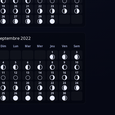
🌔
🌔
🌔
🌕
🌕
🌕
🌕
19
20
21
22
23
24
25
🌖
🌖
🌖
🌗
🌗
🌗
🌗
26
27
28
29
30
🌘
🌘
🌘
🌘
🌑
Septembre 2022
Dim
Lun
Mar
Mer
Jeu
Ven
Sam
1
2
3
🌒
🌒
🌒
4
5
6
7
8
9
10
🌓
🌓
🌓
🌓
🌔
🌔
🌔
11
12
13
14
15
16
17
🌕
🌕
🌕
🌕
🌖
🌖
🌖
18
19
20
21
22
23
24
🌖
🌗
🌗
🌗
🌗
🌘
🌘
25
26
27
28
29
30
🌘
🌑
🌑
🌑
🌑
🌒