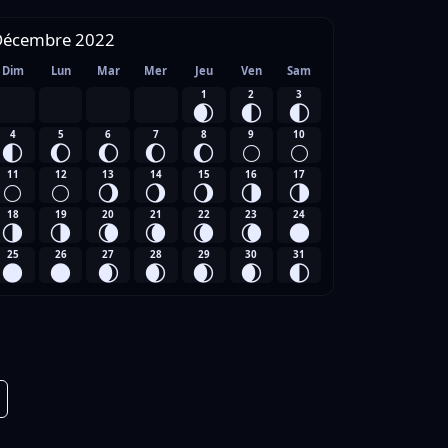
Décembre 2022
Dim
Lun
Mar
Mer
Jeu
Ven
Sam
1
2
3
🌒
🌓
🌓
4
5
6
7
8
9
10
🌓
🌔
🌔
🌔
🌔
🌕
🌕
11
12
13
14
15
16
17
🌕
🌕
🌖
🌖
🌖
🌗
🌗
18
19
20
21
22
23
24
🌗
🌗
🌘
🌘
🌘
🌘
🌑
25
26
27
28
29
30
31
🌑
🌑
🌒
🌒
🌒
🌒
🌓